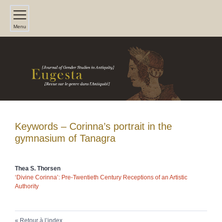
Menu
Keywords – Corinna’s portrait in the
gymnasium of Tanagra
Thea S.
Thorsen
‘Divine Corinna’: Pre-Twentieth Century Receptions of an Artistic
Authority
Retour à l’index