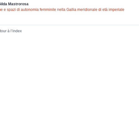
Gilda
Mastrorosa
e e spazi di autonomia femminile nella Gallia meridionale di età imperiale
tour à l’index