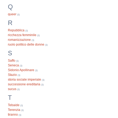
Q
queer
(1)
R
Repubblica
(1)
ricchezza femminile
(1)
romanizzazione
(1)
ruolo politico delle donne
(1)
S
Saffo
(1)
Seneca
(1)
Sidonio Apollinare
(1)
Stazio
(1)
storia sociale imperiale
(1)
successione ereditaria
(1)
sucus
(1)
T
Tebaide
(1)
Terenzia
(1)
tiranno
(1)