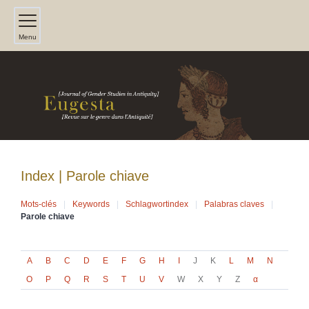
Menu
Index |
Parole chiave
Mots-clés
Keywords
Schlagwortindex
Palabras claves
Parole chiave
A
B
C
D
E
F
G
H
I
J
K
L
M
N
O
P
Q
R
S
T
U
V
W
X
Y
Z
α