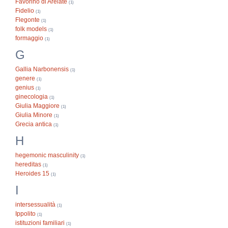
Favorino di Arelate
(1)
Fidelio
(1)
Flegonte
(1)
folk models
(1)
formaggio
(1)
G
Gallia Narbonensis
(1)
genere
(1)
genius
(1)
ginecologia
(1)
Giulia Maggiore
(1)
Giulia Minore
(1)
Grecia antica
(1)
H
hegemonic masculinity
(1)
hereditas
(1)
Heroides 15
(1)
I
intersessualità
(1)
Ippolito
(1)
istituzioni familiari
(1)