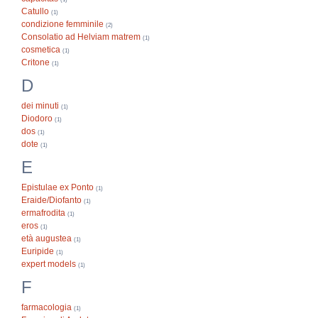
Catullo
(1)
condizione femminile
(2)
Consolatio ad Helviam matrem
(1)
cosmetica
(1)
Critone
(1)
D
dei minuti
(1)
Diodoro
(1)
dos
(1)
dote
(1)
E
Epistulae ex Ponto
(1)
Eraide/Diofanto
(1)
ermafrodita
(1)
eros
(1)
età augustea
(1)
Euripide
(1)
expert models
(1)
F
farmacologia
(1)