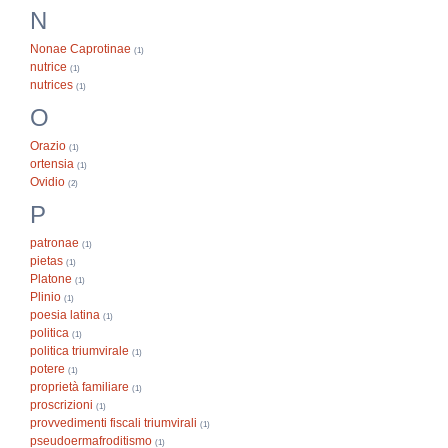
N
Nonae Caprotinae
(1)
nutrice
(1)
nutrices
(1)
O
Orazio
(1)
ortensia
(1)
Ovidio
(2)
P
patronae
(1)
pietas
(1)
Platone
(1)
Plinio
(1)
poesia latina
(1)
politica
(1)
politica triumvirale
(1)
potere
(1)
proprietà familiare
(1)
proscrizioni
(1)
provvedimenti fiscali triumvirali
(1)
pseudoermafroditismo
(1)