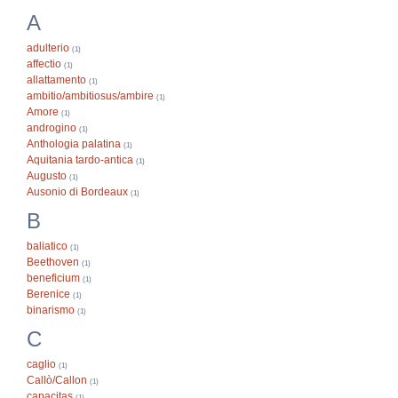
A
adulterio
(1)
affectio
(1)
allattamento
(1)
ambitio/ambitiosus/ambire
(1)
Amore
(1)
androgino
(1)
Anthologia palatina
(1)
Aquitania tardo-antica
(1)
Augusto
(1)
Ausonio di Bordeaux
(1)
B
baliatico
(1)
Beethoven
(1)
beneficium
(1)
Berenice
(1)
binarismo
(1)
C
caglio
(1)
Callò/Callon
(1)
capacitas
(1)