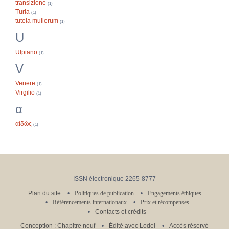
transizione
(1)
Turia
(1)
tutela mulierum
(1)
U
Ulpiano
(1)
V
Venere
(1)
Virgilio
(1)
α
αἰδώς
(1)
ISSN électronique 2265-8777
Plan du site
Politiques de publication
Engagements éthiques
Référencements internationaux
Prix et récompenses
Contacts et crédits
Conception : Chapitre neuf
Édité avec Lodel
Accès réservé