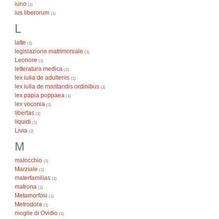
iuno
(1)
ius liberorum
(1)
L
latte
(1)
legislazione matrimoniale
(1)
Leonore
(1)
letteratura medica
(1)
lex iulia de adulteriis
(1)
lex iulia de maritandis ordinibus
(1)
lex papia poppaea
(1)
lex voconia
(1)
libertas
(1)
liquidi
(1)
Livia
(2)
M
malocchio
(1)
Marziale
(1)
materfamilias
(1)
matrona
(1)
Metamorfosi
(1)
Metrodora
(1)
moglie di Ovidio
(1)