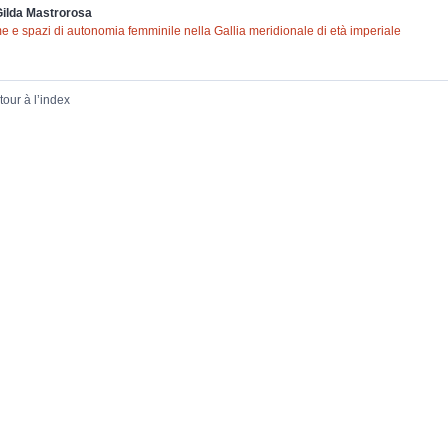
Gilda
Mastrorosa
e e spazi di autonomia femminile nella Gallia meridionale di età imperiale
tour à l’index