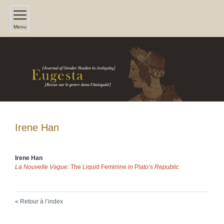
Menu
Irene
Han
Irene
Han
La Nouvelle Vague:
The Liquid Feminine in Plato’s
Republic
Retour à l’index