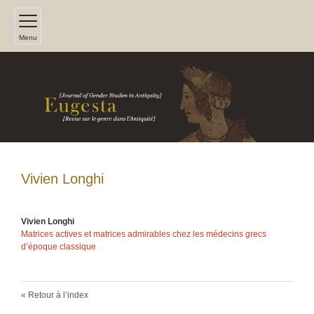
Menu
Vivien
Longhi
Vivien
Longhi
Matrices actives et matrices admirables chez les médecins grecs
d’époque classique
Retour à l’index