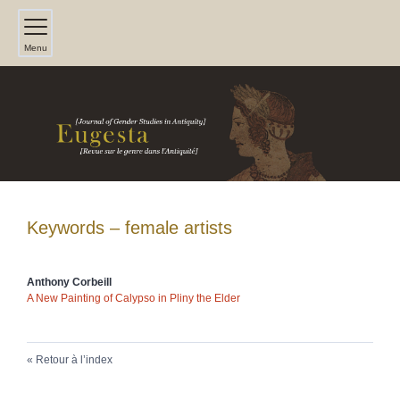
Menu
Keywords – female artists
Anthony
Corbeill
A New Painting of Calypso in Pliny the Elder
Retour à l’index