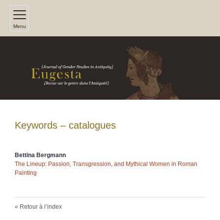
Menu
Keywords – catalogues
Bettina
Bergmann
The Lineup: Passion, Transgression, and Mythical Women in Roman
Painting
Retour à l’index