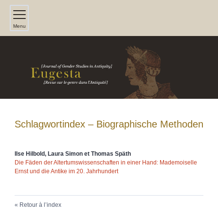
Menu
Schlagwortindex – Biographische Methoden
Ilse
Hilbold
,
Laura
Simon
et
Thomas
Späth
Die Fäden der Altertumswissenschaften in einer Hand: Mademoiselle
Ernst und die Antike im 20.
Jahrhundert
Retour à l’index