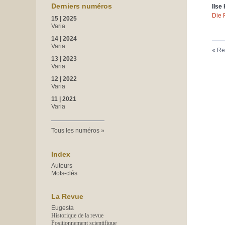
Derniers numéros
Ilse
Die 
15 | 2025
Varia
14 | 2024
Varia
Re
13 | 2023
Varia
12 | 2022
Varia
11 | 2021
Varia
Tous les numéros
Index
Auteurs
Mots-clés
La Revue
Eugesta
Historique de la revue
Positionnement scientifique