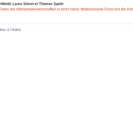
Hilbold
,
Laura
Simon
et
Thomas
Späth
Fäden der Altertumswissenschaften in einer Hand: Mademoiselle Ernst und die Ant
tour à l’index