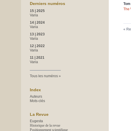
Derniers numéros
To
The 
15 | 2025
Varia
14 | 2024
Varia
Re
13 | 2023
Varia
12 | 2022
Varia
11 | 2021
Varia
Tous les numéros
Index
Auteurs
Mots-clés
La Revue
Eugesta
Historique de la revue
Positionnement scientifique