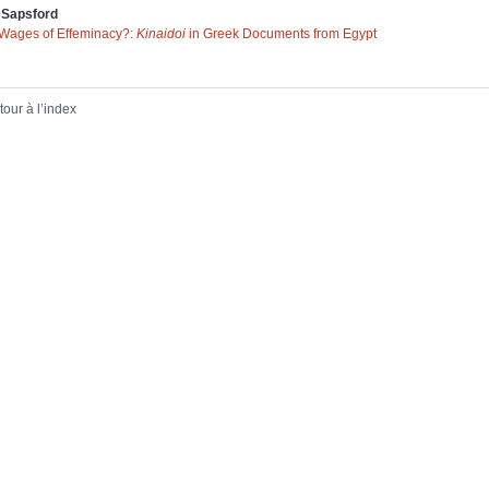
m
Sapsford
Wages of Effeminacy?:
Kinaidoi
in Greek Documents from Egypt
tour à l’index