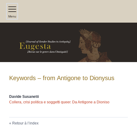
Menu
Keywords – from Antigone to Dionysus
Davide
Susanetti
C
ollera, crisi politica e soggetti queer.
Da Antigone a Dioniso
Retour à l’index