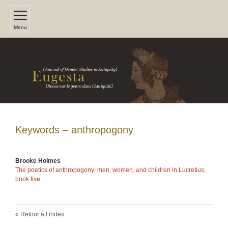
Menu
Keywords – anthropogony
Brooke
Holmes
The poetics of anthropogony: men, women, and children in Lucretius,
book five
Retour à l’index