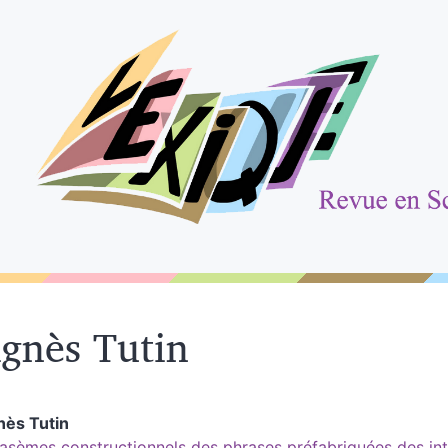
gnès
Tutin
nès
Tutin
asèmes constructionnels des phrases préfabriquées des inte