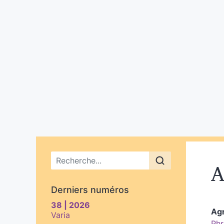
Menu principal
A
Derniers numéros
38 | 2026
Ag
Varia
Phr