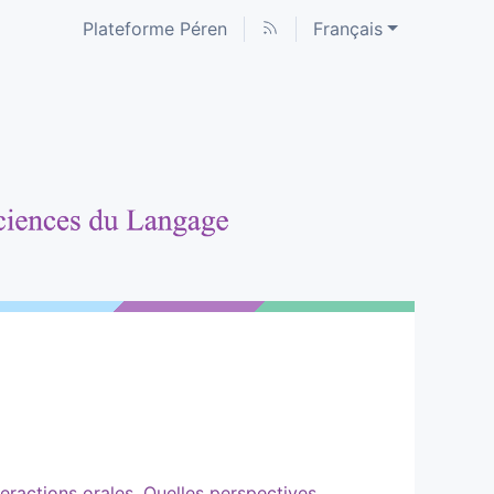
Plateforme Péren
Français
ractions orales. Quelles perspectives