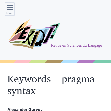
Menu
Keywords – pragma-
syntax
Alexander
Guryev