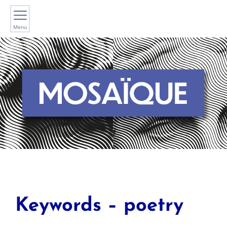
Menu
Keywords – poetry