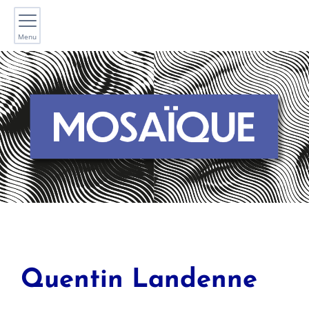
Menu
Quentin
Landenne