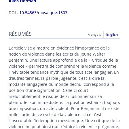
Akos
Herman
DOI :
10.54563/mosaique.1503
Résumés
RÉSUMÉS
Index
Français
English
Texte
Citer cet article
L’article vise à mettre en évidence l’importance de la
Auteur
notion de violence dans les écrits du jeune Walter
Benjamin. Une lecture approfondie de la « Critique de la
violence » permettra de comprendre la violence comme
l’inévitable tendance mythique de tout acte langagier. En
d’autres termes, la parole jugeante, c’est-à-dire la
modalité langagière du monde déchu, correspond à la
position d’une signification. Celle-ci court
inéluctablement le risque de s’illusionner sur sa
plénitude, son immédiateté. La position est ainsi toujours
une imposition, un acte violent. Pour Benjamin, il n’existe
nulle sortie de ce cycle de la violence, si ce n’est
l’inscrutable Rédemption messianique. Une critique de la
violence ne peut ainsi que réduire la violence prégnante,