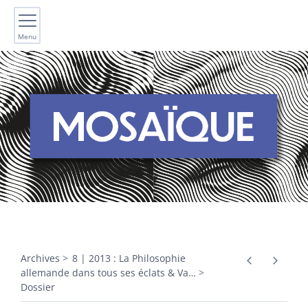
Menu
Archives
8 | 2013 : La Philosophie
allemande dans tous ses éclats & Va
…
Dossier