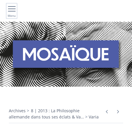
Menu
Archives
8 | 2013 : La Philosophie
allemande dans tous ses éclats & Va
…
Varia