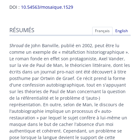
DOI :
10.54563/mosaique.1529
Résumés
RÉSUMÉS
Index
Français
English
Texte
Citer cet article
Shroud
de John Banville, publié en 2002, peut être lu
Auteur
comme un exemple de « métafiction historiographique ».
Le roman fonde en effet son protagoniste, Axel Vander,
sur la vie de Paul de Man, le théoricien littéraire, dont les
écrits dans un journal pro-nazi ont été découvert à titre
posthume par Ortwin de Graef. Ce récit prend la forme
d'une confession autobiographique, tout en s'appuyant
sur les théories de Paul de Man concernant la question
de la référentialité et le problème d '(auto-)
représentation. En outre, selon de Man, le discours de
l'autobiographie implique un processus d’« auto-
restauration » par lequel le sujet confère à lui-même un
masque dans le but de cacher l'absence d’un moi
authentique et cohérent. Cependant, un problème se
pose lorsque la langue devient le support de cette