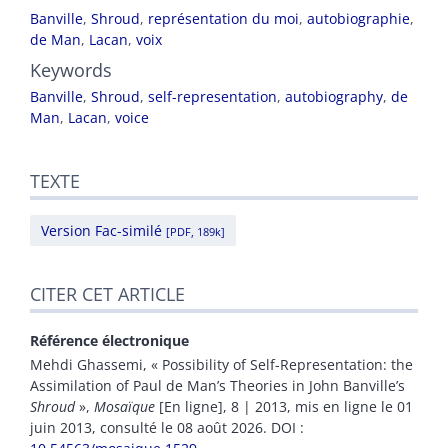
Banville
,
Shroud
,
représentation du moi
,
autobiographie
,
de Man
,
Lacan
,
voix
Keywords
Banville
,
Shroud
,
self-representation
,
autobiography
,
de
Man
,
Lacan
,
voice
TEXTE
Version Fac-similé
[PDF, 189k]
CITER CET ARTICLE
Référence électronique
Mehdi
Ghassemi
, «
Possibility of Self-Representation: the
Assimilation of Paul de Man’s Theories in John Banville’s
Shroud
»,
Mosaïque
[En ligne], 8 | 2013, mis en ligne le 01
juin 2013, consulté le 08 août 2026.
DOI :