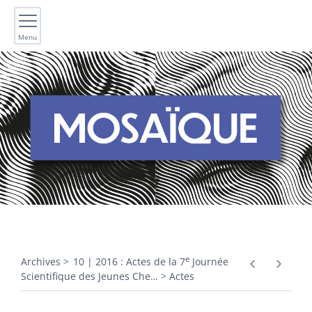
Menu
e
Archives
10 | 2016 : Actes de la 7
Journée
Scientifique des Jeunes Che
…
Actes