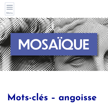
Menu
Mots-clés – angoisse