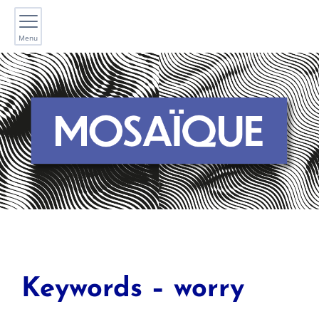
Menu
Keywords – worry