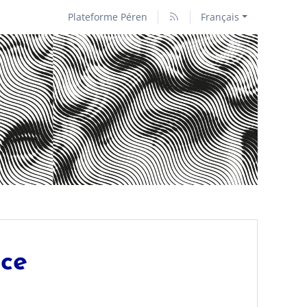
Plateforme Péren
Français
nce