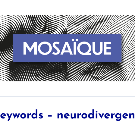
eywords – neurodiverge