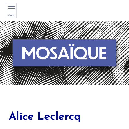
Menu
Alice
Leclercq