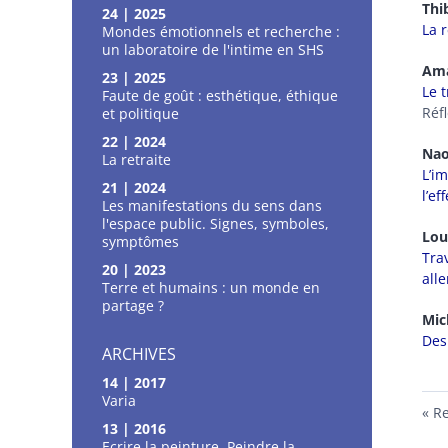
Thi
24 | 2025
La 
Mondes émotionnels et recherche :
un laboratoire de l'intime en SHS
Am
23 | 2025
Le 
Faute de goût : esthétique, éthique
Réf
et politique
22 | 2024
Na
La retraite
L’i
21 | 2024
l’e
Les manifestations du sens dans
l'espace public. Signes, symboles,
Lou
symptômes
Tra
20 | 2023
all
Terre et humains : un monde en
partage ?
Mic
Des
ARCHIVES
14 | 2017
Varia
Re
13 | 2016
Ecrire la peinture, Peindre la