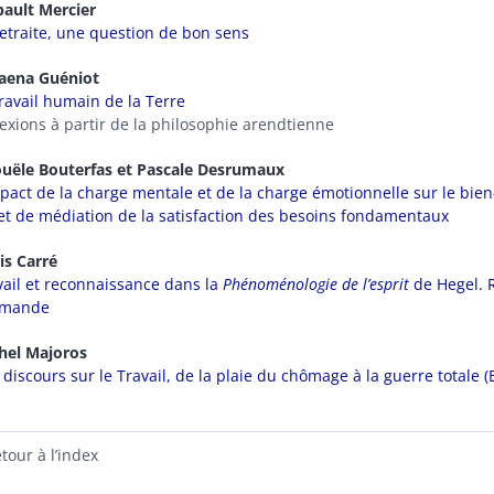
bault
Mercier
retraite, une question de bon sens
aena
Guéniot
travail humain de la Terre
lexions à partir de la philosophie arendtienne
ouële
Bouterfas
et
Pascale
Desrumaux
mpact de la charge mentale et de la charge émotionnelle sur le bien-ê
ffet de médiation de la satisfaction des besoins fondamentaux
is
Carré
vail et reconnaissance dans la
Phénoménologie de l’esprit
de Hegel. R
emande
hel
Majoros
 discours sur le Travail, de la plaie du chômage à la guerre totale 
tour à l’index