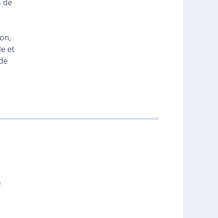
s de
on,
le et
 de
m