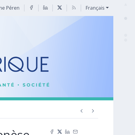
me Péren
Français
enèse