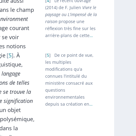
sulte aussi
4
Le récent ouvrage
(2014) de F. Julien
Vivre le
dans le champ
paysage ou L’impensé de la
environment
raison
propose une
sage courant
réflexion très fine sur les
arrière-plans de cette
…
 se voir
es notions
ie
5
. À
5
De ce point de vue,
les multiples
guistique,
modifications qu’a
 langage
connues l’intitulé du
ns de telles
ministère consacré aux
questions
 se trouve la
environnementales
 signification
depuis sa création en
…
un objet
t polysémique,
 dans la