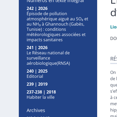
Numéros en texte intégral
d
242 | 2026
Épisode de pollution
atmosphérique aiguë au SO₂ et
au NH₃ à Ghannouch (Gabès,
Li
Tunisie) : conditions
météorologiques associées et
DOI
impacts sanitaires
241 | 2026
Ré
Le Réseau national de
surveillance
RÉ
Ind
aérobiologique(RNSA)
Pla
240 | 2025
Tex
On 
Editorial
Bib
de 
No
239 | 2019
que
Cit
s’e
237-238 | 2018
Aut
Habiter la ville
à c
met
Archives
hip
mal