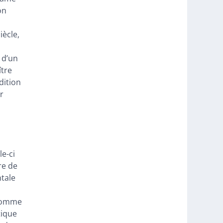
on
iècle,
 d’un
ître
dition
r
le-ci
re de
ntale
 comme
tique