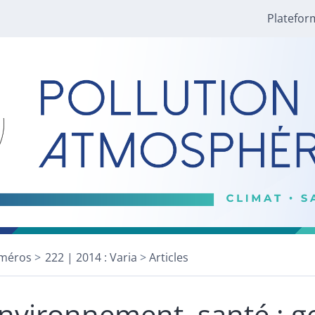
Platefor
méros
222 | 2014 : Varia
Articles
nvironnement, santé : g