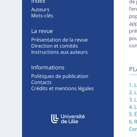
Index
de 
l’e
Auteurs
Mots-clés
pop
app
La revue
pré
pou
Présentation de la revue
con
Direction et comités
Instructions aux auteurs
Informations
PL
Politiques de publication
Contacts
1. 
Crédits et mentions légales
2. 
3. 
4. 
Affiliations/partenaires
5. 
6. 
Con