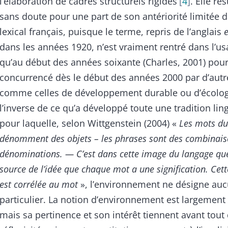
l’élaboration de cadres structurels rigides
4
. Elle ré
sans doute pour une part de son antériorité limitée 
lexical français, puisque le terme, repris de l’anglais
dans les années 1920, n’est vraiment rentré dans l’u
qu’au début des années soixante (Charles, 2001) pour
concurrencé dès le début des années 2000 par d’autr
comme celles de développement durable ou d’écolog
l’inverse de ce qu’a développé toute une tradition lin
pour laquelle, selon Wittgenstein (2004) «
Les mots du
dénomment des objets – les phrases sont des combinaiso
dénominations. — C’est dans cette image du langage que
source de l’idée que chaque mot a une signification. Cette
est corrélée au mot
», l’environnement ne désigne auc
particulier. La notion d’environnement est largemen
mais sa pertinence et son intérêt tiennent avant tout