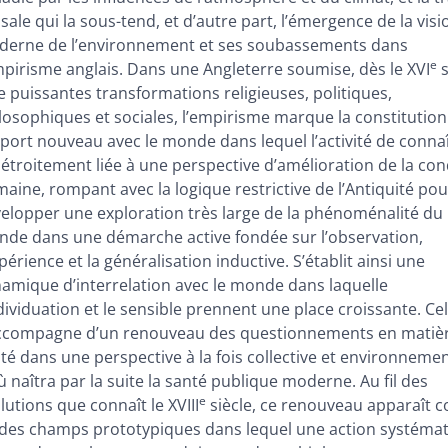
sale qui la sous-tend, et d’autre part, l’émergence de la visi
erne de l’environnement et ses soubassements dans
e
mpirisme anglais. Dans une Angleterre soumise, dès le XVI
s
e puissantes transformations religieuses, politiques,
losophiques et sociales, l’empirisme marque la constitution
port nouveau avec le monde dans lequel l’activité de conna
 étroitement liée à une perspective d’amélioration de la con
aine, rompant avec la logique restrictive de l’Antiquité pou
elopper une exploration très large de la phénoménalité du
de dans une démarche active fondée sur l’observation,
xpérience et la généralisation inductive. S’établit ainsi une
amique d’interrelation avec le monde dans laquelle
ndividuation et le sensible prennent une place croissante. Cel
ccompagne d’un renouveau des questionnements en matiè
té dans une perspective à la fois collective et environneme
ù naîtra par la suite la santé publique moderne. Au fil des
e
lutions que connaît le XVIII
siècle, ce renouveau apparaît
des champs prototypiques dans lequel une action systéma