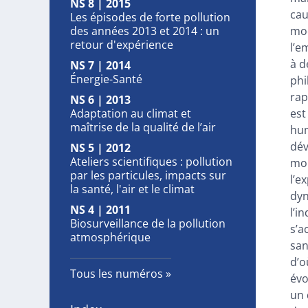
NS 8 | 2015
cau
Les épisodes de forte pollution
des années 2013 et 2014 : un
mod
retour d'expérience
l’e
à d
NS 7 | 2014
Énergie-Santé
phi
rap
NS 6 | 2013
Adaptation au climat et
est
maîtrise de la qualité de l’air
hum
dév
NS 5 | 2012
Ateliers scientifiques : pollution
mon
par les particules, impacts sur
l’e
la santé, l'air et le climat
dyn
NS 4 | 2011
l’i
Biosurveillance de la pollution
s’a
atmosphérique
san
d’o
Tous les numéros
évo
un 