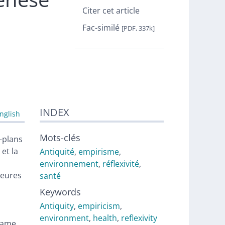
Citer cet article
Fac-similé
[PDF, 337k]
INDEX
nglish
Mots-clés
e-plans
et la
Antiquité
,
empirisme
,
environnement
,
réflexivité
,
jeures
santé
Keywords
Antiquity
,
empiricism
,
a
environment
,
health
,
reflexivity
trame