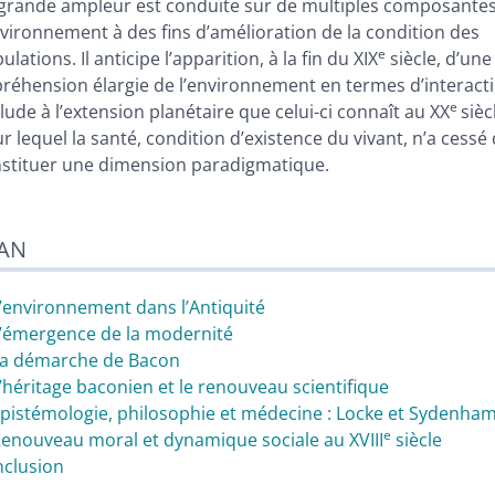
grande ampleur est conduite sur de multiples composante
nvironnement à des fins d’amélioration de la condition des
e
ulations. Il anticipe l’apparition, à la fin du XIX
siècle, d’une
réhension élargie de l’environnement en termes d’interacti
e
lude à l’extension planétaire que celui-ci connaît au XX
sièc
r lequel la santé, condition d’existence du vivant, n’a cessé
stituer une dimension paradigmatique.
AN
L’environnement dans l’Antiquité
L’émergence de la modernité
La démarche de Bacon
L’héritage baconien et le renouveau scientifique
Épistémologie, philosophie et médecine : Locke et Sydenha
e
Renouveau moral et dynamique sociale au XVIII
siècle
clusion