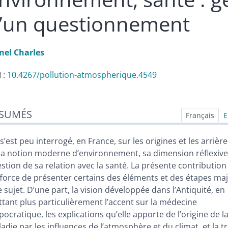
’un questionnement
onel
Charles
 :
10.4267/pollution-atmospherique.4549
sumés
SUMÉS
ex
Français
E
n
te
s’est peu interrogé, en France, sur les origines et les arrièr
liographie
la notion moderne d’environnement, sa dimension réflexive 
tes
stion de sa relation avec la santé. La présente contribution
er cet article
fforce de présenter certains des éléments et des étapes ma
eur
e sujet. D’une part, la vision développée dans l’Antiquité, en
tant plus particulièrement l’accent sur la médecine
pocratique, les explications qu’elle apporte de l’origine de l
adie par les influences de l’atmosphère et du climat, et la 