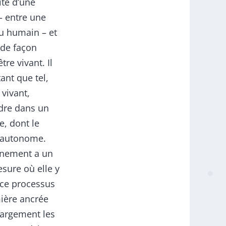
ite d’une
– entre une
du humain – et
 de façon
tre vivant. Il
ant que tel,
vivant,
ndre dans un
e, dont le
t autonome.
onnement a un
sure où elle y
 ce processus
ière ancrée
 largement les