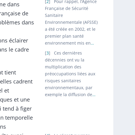
2
Pour rappel, l’Agence
mme dans
Française de Sécurité
française de
Sanitaire
problèmes dans
Environnementale (AFSSE)
a été créée en 2002, et le
premier plan santé
ns éclairer
environnement mis en
…
ns le cadre
3
Ces dernières
décennies ont vu la
multiplication des
t tient
préoccupations liées aux
’elles cadrent
risques sanitaires
environnementaux, par
l et
exemple la diffusion de
…
iques et une
 tend à figer
on temporelle
ans