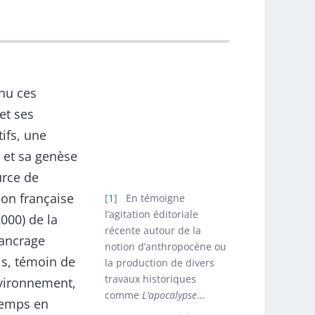
nu ces
et ses
ifs, une
 et sa genèse
urce de
tion française
1
En témoigne
l’agitation éditoriale
000) de la
récente autour de la
 ancrage
notion d’anthropocène ou
ls, témoin de
la production de divers
travaux historiques
nvironnement,
comme
L’apocalypse
…
gtemps en