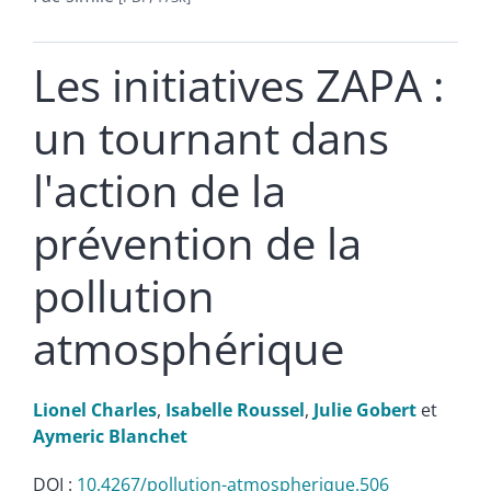
Les initiatives ZAPA :
un tournant dans
l'action de la
prévention de la
pollution
atmosphérique
Lionel
Charles
,
Isabelle
Roussel
,
Julie
Gobert
et
Aymeric
Blanchet
DOI :
10.4267/pollution-atmospherique.506