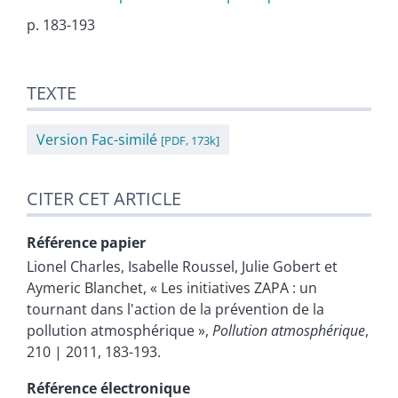
p. 183-193
Texte
TEXTE
Citer cet article
Auteurs
Version Fac-similé
[PDF, 173k]
CITER CET ARTICLE
Référence papier
Lionel
Charles
,
Isabelle
Roussel
,
Julie
Gobert
et
Aymeric
Blanchet
, « Les initiatives ZAPA : un
tournant dans l'action de la prévention de la
pollution atmosphérique »,
Pollution atmosphérique
,
210 | 2011, 183-193.
Référence électronique