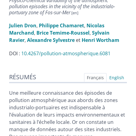
Physico-chemical variability of the atmospheric
pollution episodes in the vicinity of the industrialo-
portuary zone of Fos-sur-Mer
Julien
Dron
,
Philippe
Chamaret
,
Nicolas
Marchand
,
Brice
Temime-Roussel
,
Sylvain
Ravier
,
Alexandre
Sylvestre
et
Henri
Wortham
DOI :
10.4267/pollution-atmospherique.6081
Résumés
RÉSUMÉS
Index
Français
English
Plan
Texte
Une meilleure connaissance des épisodes de
Bibliographie
pollution atmosphérique aux abords des zones
Illustrations
industrialo-portuaires est indispensable à
Citer cet article
l’évaluation de leurs impacts environnementaux et
Auteurs
sanitaires à l’échelle locale. Or on constate un
manque de données autour des sites industriels.