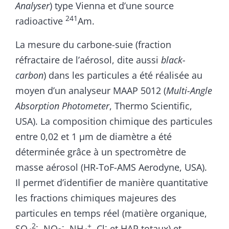
Analyser
) type Vienna et d’une source
241
radioactive
Am.
La mesure du carbone-suie (fraction
réfractaire de l’aérosol, dite aussi
black-
carbon
) dans les particules a été réalisée au
moyen d’un analyseur MAAP 5012 (
Multi-Angle
Absorption Photometer
, Thermo Scientific,
USA). La composition chimique des particules
entre 0,02 et 1 µm de diamètre a été
déterminée grâce à un spectromètre de
masse aérosol (HR-ToF-AMS Aerodyne, USA).
Il permet d’identifier de manière quantitative
les fractions chimiques majeures des
particules en temps réel (matière organique,
2-
-
+
-
SO
, NO
, NH
, Cl
et HAP totaux) et