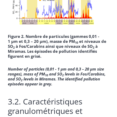
Figure 2
.
Nombre de particules (gammes 0,01 -
1 µm et 0,3 – 20 µm), masse de PM
et niveaux de
10
SO
à Fos/Carabins ainsi que niveaux de SO
à
2
2
Miramas. Les épisodes de pollution identifiés
figurent en grisé.
Number of particles (0,01 - 1 µm and 0,3 – 20 µm size
ranges), mass of PM
and SO
levels in Fos/Carabins,
10
2
and SO
levels in Miramas.
The identified pollution
2
episodes appear in grey.
3.2. Caractéristiques
granulométriques et