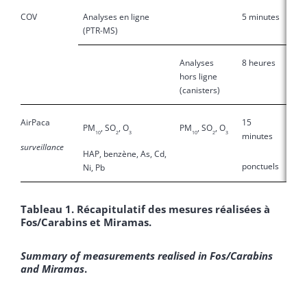
COV
Analyses en ligne
5 minutes
(PTR-MS)
Analyses
8 heures
hors ligne
(canisters)
AirPaca
15
PM
, SO
, O
PM
, SO
, O
10
2
3
10
2
3
minutes
surveillance
HAP, benzène, As, Cd,
ponctuels
Ni, Pb
Tableau 1. Récapitulatif des mesures réalisées à
Fos/Carabins et Miramas.
Summary of measurements realised in Fos/Carabins
and Miramas
.