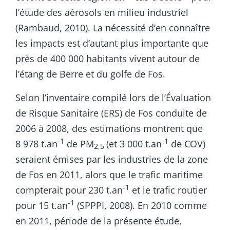
l’étude des aérosols en milieu industriel
(Rambaud, 2010). La nécessité d’en connaître
les impacts est d’autant plus importante que
près de 400 000 habitants vivent autour de
l’étang de Berre et du golfe de Fos.
Selon l’inventaire compilé lors de l’Évaluation
de Risque Sanitaire (ERS) de Fos conduite de
2006 à 2008, des estimations montrent que
-1
-1
8 978 t.an
de PM
(et 3 000 t.an
de COV)
2,5
seraient émises par les industries de la zone
de Fos en 2011, alors que le trafic maritime
-1
compterait pour 230 t.an
et le trafic routier
-1
pour 15 t.an
(SPPPI, 2008). En 2010 comme
en 2011, période de la présente étude,