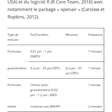
USA) et du logiciel R (R Core Team, 2016) avec
notamment le package « openair » (Carslaw et
Ropkins, 2012).
Type de
Fos/Carabins
Miramas
fréquence
mesure
Particules
0,01 µm – 1 µm
7 minutes
(SMPS)
granulométrie
0,3 µm – 20 µm (OPC)
0,3 µm – 20
1 minute
µm (OPC)
Particules
Chimie selon
1 minute
granulométrie (0,02
µm – 1,2 µm ; AMS)
chimie
Carbone-suie (MAAP)
2 minutes