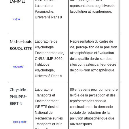
UMR 7604 et
anthropologique des
LAMMEL
Laboratoire
représentations cognitives de
Paragraphe,
la pollution atmosphérique.
Université Paris 8
Laboratoire de
Représentation du cadre de
Michel-Louis
Psychologie
vie, percep- tion de la pollution
ROUQUETTE
Environnementale,
atmosphérique et évaluation
CNRS UMR 8069,
de la qualité de vie sur des
Institut de
sites contrastés par leur degré
Psychologie,
de pollu- tion atmosphérique.
Université Paris V
Laboratoire
80 entretiens pour comprendre
Chrystèle
Transports et
le rôle de la perception et des
PHILIPPS-
Environnement,
représentations dans la
BERTIN
INRETS (Institut
construction de la demande
National de
sociale de réduction de la
Recherche sur les
pollution atmosphérique due
Transports et leur
aux transports.