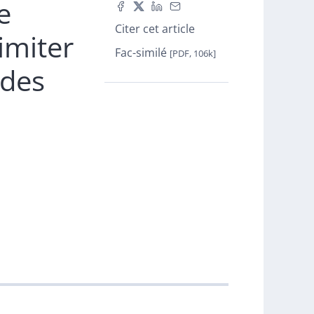
e
Citer cet article
imiter
Fac-similé
[PDF, 106k]
udes