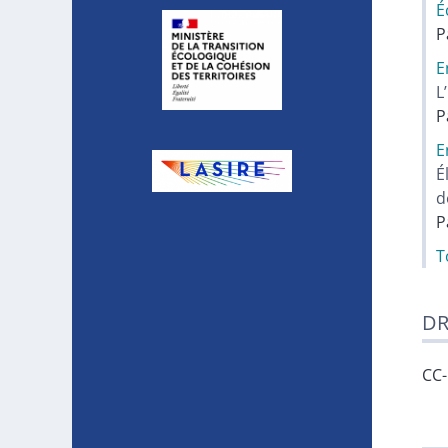
É
P
E
L
P
E
É
d
P
T
DR
CC