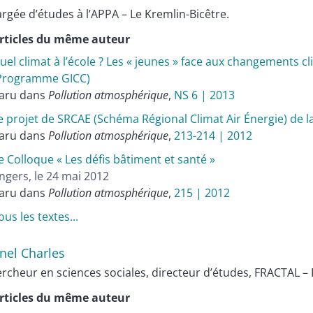
rgée d’études à l’APPA – Le Kremlin-Bicêtre.
rticles du même auteur
uel climat à l’école ? Les « jeunes » face aux changements cl
Programme GICC)
aru dans
Pollution atmosphérique
,
NS 6 | 2013
e projet de SRCAE (Schéma Régional Climat Air Énergie) de 
aru dans
Pollution atmosphérique
,
213-214 | 2012
e Colloque « Les défis bâtiment et santé »
ngers, le 24 mai 2012
aru dans
Pollution atmosphérique
,
215 | 2012
ous les textes...
onel
Charles
rcheur en sciences sociales, directeur d’études, FRACTAL – 
rticles du même auteur