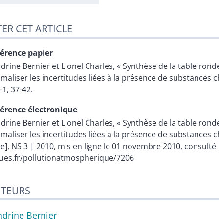
TER CET ARTICLE
érence papier
ndrine
Bernier
et
Lionel
Charles
, « Synthèse de la table ron
maliser les incertitudes liées à la présence de substances c
 -1, 37-42.
érence électronique
ndrine
Bernier
et
Lionel
Charles
, « Synthèse de la table ron
maliser les incertitudes liées à la présence de substances c
ne], NS 3 | 2010, mis en ligne le 01 novembre 2010, consulté
ues.fr/pollutionatmospherique/7206
TEURS
ndrine
Bernier