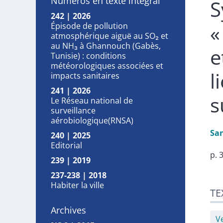
Numéros en texte intégral
S
242 | 2026
«
Épisode de pollution
atmosphérique aiguë au SO₂ et
au NH₃ à Ghannouch (Gabès,
e
Tunisie) : conditions
météorologiques associées et
l
impacts sanitaires
241 | 2026
s
Le Réseau national de
surveillance
aérobiologique(RNSA)
Sa
240 | 2025
Editorial
p. 
239 | 2019
237-238 | 2018
Tex
Habiter la ville
TE
Cit
Aut
Archives
V