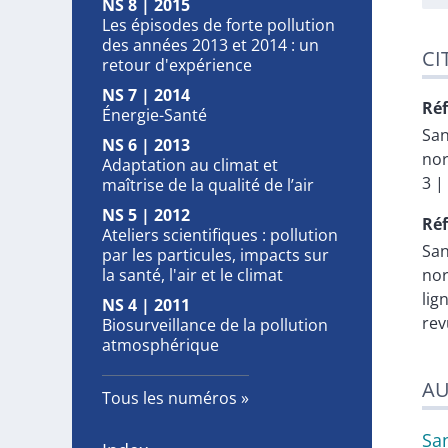
NS 8 | 2015
Les épisodes de forte pollution
des années 2013 et 2014 : un
CI
retour d'expérience
NS 7 | 2014
Réf
Énergie-Santé
Sa
NS 6 | 2013
nor
Adaptation au climat et
3 |
maîtrise de la qualité de l’air
NS 5 | 2012
Réf
Ateliers scientifiques : pollution
Sa
par les particules, impacts sur
la santé, l'air et le climat
nor
lig
NS 4 | 2011
rev
Biosurveillance de la pollution
atmosphérique
AU
Tous les numéros
Sa