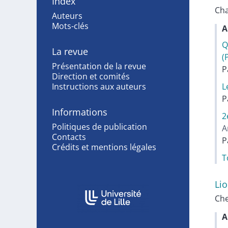
Index
Cha
Auteurs
Mots-clés
A
Q
La revue
(
Présentation de la revue
P
Direction et comités
Instructions aux auteurs
L
P
Informations
2
Politiques de publication
A
Contacts
P
Crédits et mentions légales
T
Li
Affiliations/partenaires
Che
A