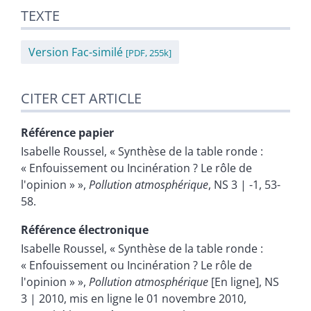
Texte
TEXTE
Citer cet article
Auteur
Version Fac-similé
[PDF, 255k]
CITER CET ARTICLE
Référence papier
Isabelle
Roussel
, « Synthèse de la table ronde :
« Enfouissement ou Incinération ? Le rôle de
l'opinion » »,
Pollution atmosphérique
, NS 3 | -1, 53-
58.
Référence électronique
Isabelle
Roussel
, « Synthèse de la table ronde :
« Enfouissement ou Incinération ? Le rôle de
l'opinion » »,
Pollution atmosphérique
[En ligne], NS
3 | 2010, mis en ligne le 01 novembre 2010,