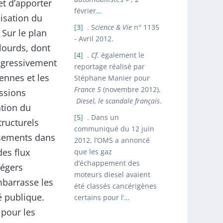
et d’apporter
février
…
lisation du
3
. S
cience & Vie
n° 1135
 Sur le plan
- Avril 2012.
 lourds, dont
4
.
Cf
. également le
ogressivement
reportage réalisé par
ennes et les
Stéphane Manier pour
France 5
(novembre 2012),
issions
Diesel, le scandale français
.
ation du
5
. Dans un
tructurels
communiqué du 12 juin
issements dans
2012, l’OMS a annoncé
des flux
que les gaz
d’échappement des
légers
moteurs diesel avaient
mbarrasse les
été classés cancérigènes
é publique.
certains pour l’
…
 pour les