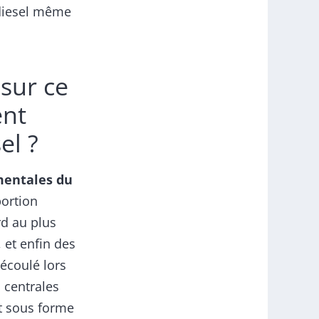
u diesel même
 sur ce
ent
el ?
mentales du
portion
rd au plus
, et enfin des
 écoulé lors
s centrales
it sous forme