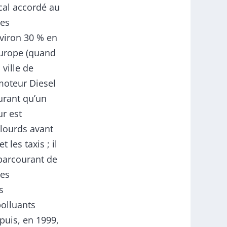
scal accordé au
res
nviron 30 % en
Europe (quand
 ville de
moteur Diesel
urant qu’un
r est
 lourds avant
 les taxis ; il
 parcourant de
les
s
olluants
 puis, en 1999,