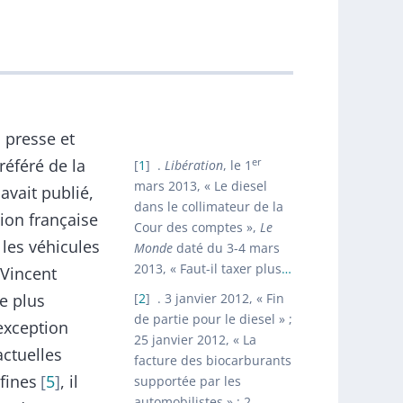
 presse et
référé de la
er
1
.
Libération
, le 1
mars 2013, « Le diesel
avait publié,
dans le collimateur de la
ption française
Cour des comptes »,
Le
les véhicules
Monde
daté du 3-4 mars
2013, « Faut-il taxer plus
…
 Vincent
e plus
2
. 3 janvier 2012, « Fin
de partie pour le diesel » ;
 exception
25 janvier 2012, « La
actuelles
facture des biocarburants
 fines
5
, il
supportée par les
automobilistes » ; 2