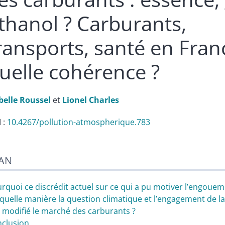
thanol ? Carburants,
ransports, santé en Franc
uelle cohérence ?
belle
Roussel
et
Lionel
Charles
 :
10.4267/pollution-atmospherique.783
n
AN
te
tes
er cet article
rquoi ce discrédit actuel sur ce qui a pu motiver l’engouem
eurs
quelle manière la question climatique et l’engagement de la
e modifié le marché des carburants ?
clusion