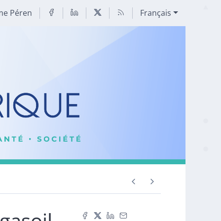
me Péren
Français
gasoil,