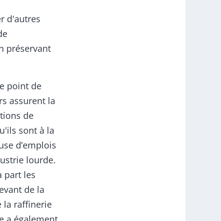
 d'autres
de
en préservant
le point de
rs assurent la
ctions de
'ils sont à la
euse d’emplois
ustrie lourde.
 part les
evant de la
la raffinerie
ée a également