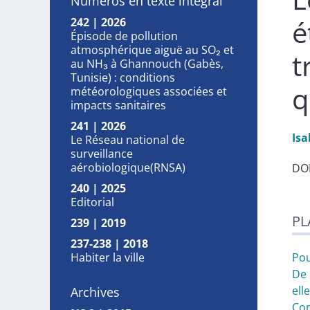
Numéros en texte intégral
é
242 | 2026
Épisode de pollution
atmosphérique aiguë au SO₂ et
t
au NH₃ à Ghannouch (Gabès,
Tunisie) : conditions
q
météorologiques associées et
impacts sanitaires
241 | 2026
Isa
Le Réseau national de
surveillance
aérobiologique(RNSA)
DOI
240 | 2025
Editorial
Pla
PL
Tex
239 | 2019
No
237-238 | 2018
Cit
Habiter la ville
Pou
Aut
De 
ell
Archives
Con