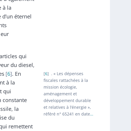
 à la
 d’un éternel
nts
leur
articles qui
veur du diesel,
es
6
. En
6
. « Les dépenses
fiscales rattachées à la
nt à la
mission écologie,
t qui
aménagement et
n constante
développement durable
et relatives à l’énergie »,
sile, la
référé n° 65241 en date
…
rise du
 qui remettent