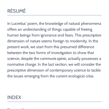
Résumé
RÉSUMÉ
Index
Plan
Texte
In Lucretius' poem, the knowledge of natural phenomena
Bibliographie
offers an understanding of things capable of freeing
Notes
human beings from ignorance and fears. This prescriptive
Citer cet article
dimension of nature seems foreign to modernity. In the
Auteur
present work, we start from this presumed difference
between the two forms of investigation to show that
science, despite the
communis opinio
, actually possesses a
normative charge. In the last section, we will consider the
prescriptive dimension of contemporary science to tackle
the issues emerging from the current ecological crisis.
INDEX