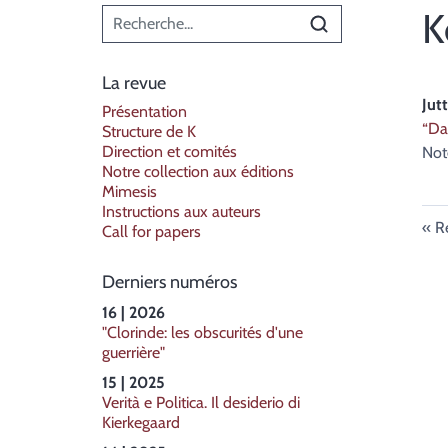
Menu principal
K
La revue
Jut
Présentation
“Da
Structure de K
Direction et comités
Not
Notre collection aux éditions
Mimesis
Instructions aux auteurs
R
Call for papers
Derniers numéros
16 | 2026
"Clorinde: les obscurités d'une
guerrière"
15 | 2025
Verità e Politica. Il desiderio di
Kierkegaard