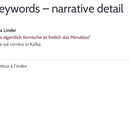
eywords – narrative detail
ta
Linder
s eigentlich K
omische ist freilich das Minutiöse”
e sul comico in Kafka
etour à l’index