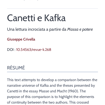
Canetti e Kafka
Una lettura incrociata a partire da
Massa e potere
Giuseppe
Crivella
DOI :
10.54563/revue-k.268
Résumé
RÉSUMÉ
Index
Texte
Citer cet article
This text attempts to develop a comparison between the
Auteur
narrative universe of Kafka and the theses presented by
Canetti in the essay Masse und Macht (1960). The
purpose of this comparison is to highlight the elements
of continuity between the two authors. This crossed