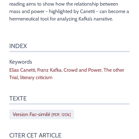
reading aims to show how the relationship between
mass and power - highlighted by Canetti - can become a
hermeneutical tool for analyzing Kafka’s narrative.
INDEX
Keywords
Elias Canetti
,
Franz Kafka
,
Crowd and Power
,
The other
Trial
,
literary criticism
TEXTE
Version Fac-similé
[PDF, 120k]
CITER CET ARTICLE