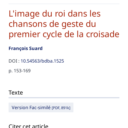
L'image du roi dans les
chansons de geste du
premier cycle de la croisade
François
Suard
DOI :
10.54563/bdba.1525
p. 153-169
Texte
Texte
Citer cet article
Auteur
Version Fac-similé
[PDF, 891k]
Citer cet article