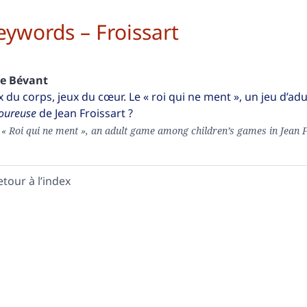
eywords – Froissart
ie
Bévant
x du corps, jeux du cœur. Le « roi qui ne ment », un jeu d’adu
oureuse
de Jean Froissart ?
 « Roi qui ne ment », an adult game among children’s games in Jean 
etour à l’index