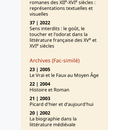
e
e
romanes des XII
-XVI
siècles :
représentations textuelles et
visuelles
37 | 2022
Sens interdits : le goût, le
toucher et l'odorat dans la
e
littérature française des XV
et
e
XVI
siècles
Archives (Fac-similé)
23 | 2005
Le Vrai et le Faux au Moyen Âge
22 | 2004
Histoire et Roman
21 | 2003
Picard d'hier et d'aujourd'hui
20 | 2002
La biographie dans la
littérature médiévale