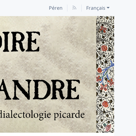
Péren
Français