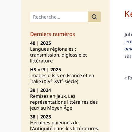
K
Menu principal
Derniers numéros
Jul
Jeu
40 | 2025
am
Langues régionales :
transmission, diglossie et
The
littérature
HS n°3 | 2025
Images d’Isis en France et en
R
e
e
Italie (XIV
-XVI
siècle)
39 | 2024
Remises en jeux. Les
représentations littéraires des
jeux au Moyen Âge
38 | 2023
Héroïnes païennes de
l'Antiquité dans les littératures