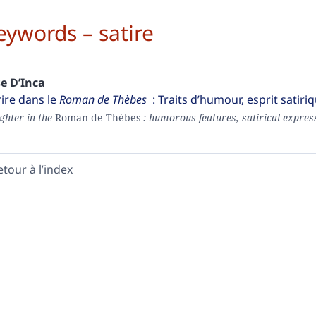
eywords – satire
se
D’Inca
rire dans le
Roman de Thèbes
: Traits d’humour, esprit satir
ghter in the
Roman de Thèbes
: humorous features, satirical expres
etour à l’index