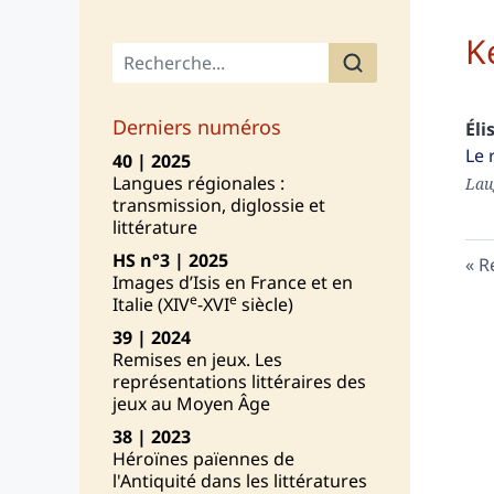
K
Menu principal
Derniers numéros
Éli
Le 
40 | 2025
Langues régionales :
Lau
transmission, diglossie et
littérature
HS n°3 | 2025
R
Images d’Isis en France et en
e
e
Italie (XIV
-XVI
siècle)
39 | 2024
Remises en jeux. Les
représentations littéraires des
jeux au Moyen Âge
38 | 2023
Héroïnes païennes de
l'Antiquité dans les littératures