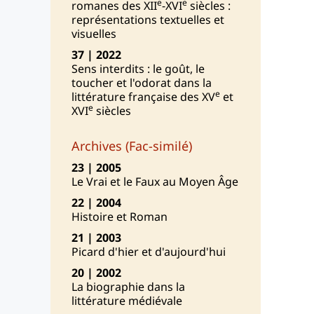
e
e
romanes des XII
-XVI
siècles :
représentations textuelles et
visuelles
37 | 2022
Sens interdits : le goût, le
toucher et l'odorat dans la
e
littérature française des XV
et
e
XVI
siècles
Archives (Fac-similé)
23 | 2005
Le Vrai et le Faux au Moyen Âge
22 | 2004
Histoire et Roman
21 | 2003
Picard d'hier et d'aujourd'hui
20 | 2002
La biographie dans la
littérature médiévale