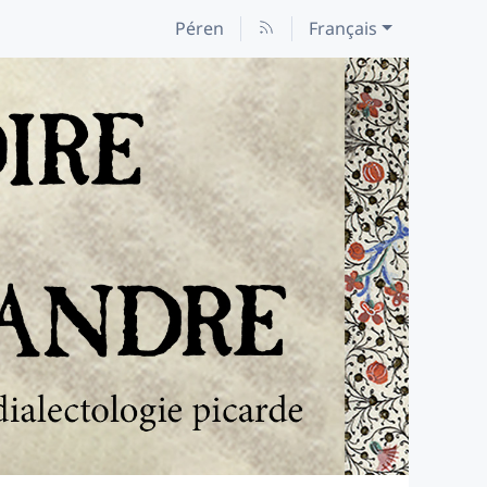
Péren
Français