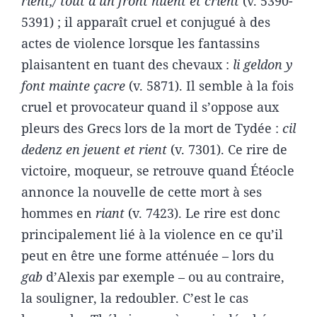
rient,/ tout a un front huent et crient
(v. 5390-
5391) ; il apparaît cruel et conjugué à des
actes de violence lorsque les fantassins
plaisantent en tuant des chevaux :
li geldon y
font mainte çacre
(v. 5871). Il semble à la fois
cruel et provocateur quand il s’oppose aux
pleurs des Grecs lors de la mort de Tydée :
cil
dedenz en jeuent et rient
(v. 7301). Ce rire de
victoire, moqueur, se retrouve quand Étéocle
annonce la nouvelle de cette mort à ses
hommes en
riant
(v. 7423). Le rire est donc
principalement lié à la violence en ce qu’il
peut en être une forme atténuée – lors du
gab
d’Alexis par exemple – ou au contraire,
la souligner, la redoubler. C’est le cas