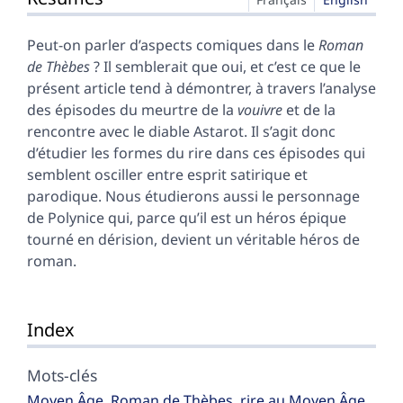
Plan
Texte
Peut-on parler d’aspects comiques dans le
Roman
Notes
de Thèbes
? Il semblerait que oui, et c’est ce que le
Citer cet article
présent article tend à démontrer, à travers l’analyse
Auteur
des épisodes du meurtre de la
vouivre
et de la
rencontre avec le diable Astarot. Il s’agit donc
d’étudier les formes du rire dans ces épisodes qui
semblent osciller entre esprit satirique et
parodique. Nous étudierons aussi le personnage
de Polynice qui, parce qu’il est un héros épique
tourné en dérision, devient un véritable héros de
roman.
Index
Mots-clés
Moyen Âge
,
Roman de Thèbes
,
rire au Moyen Âge
,