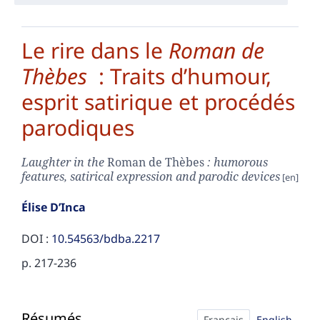
Le rire dans le
Roman de
Thèbes
: Traits d’humour,
esprit satirique et procédés
parodiques
Laughter in the
Roman de Thèbes
: humorous
features, satirical expression and parodic devices
Élise
D’Inca
DOI :
10.54563/bdba.2217
p. 217-236
Résumés
Résumés
Index
Français
English