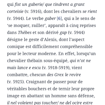
qui
fist un gaberie/ que tindrent a grant
corteisie
(v. 5916), dont les chevaliers
se rient
(v. 5944). Le verbe
gaber
6
, qui a le sens de
‘se moquer, railler’, apparaît à cinq reprises
dans
Thèbes
et son dérivé
gap
(v. 5944)
désigne le geste d’Alexis, dont l’aspect
comique est difficilement compréhensible
pour le lecteur moderne. En effet, lorsqu’un
chevalier thébain sous-équipé,
qui n’ot ne
mais lance e escu
(v. 5918-5919), vient
combattre,
chescun des Grex le revire
(v. 5925). Craignant de passer pour de
véritables bouchers et de ternir leur propre
image en abattant un homme sans défense,
il nel voleient pas toucher/ ne del ocire estre