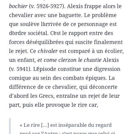
bochier
(v. 5926-5927). Alexis frappe alors le
chevalier avec une baguette. Le problème
que soulève lʼarrivée de ce personnage est
dʼordre sociétal. Cʼest le rapport entre des
forces déséquilibrées qui suscite finalement
le rejet. Ce
chivaler
est comparé à un écolier,
un enfant,
et come clerzon le chastie
Alexis
(v. 5941). Lʼépisode constitue une digression
comique au sein des combats épiques. La
différence de ce chevalier, qui déconcerte
d’abord les Grecs, entraîne un rejet de leur
part, puis elle provoque le rire car,
« Le rire […] est inséparable du regard
posé sur l’Autre : c’est parce que celui-ci