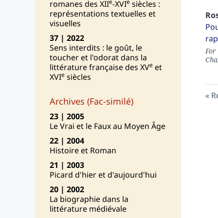
e
e
romanes des XII
-XVI
siècles :
représentations textuelles et
Ro
visuelles
Pou
37 | 2022
rap
Sens interdits : le goût, le
For
toucher et l'odorat dans la
Cha
e
littérature française des XV
et
e
XVI
siècles
R
Archives (Fac-similé)
23 | 2005
Le Vrai et le Faux au Moyen Âge
22 | 2004
Histoire et Roman
21 | 2003
Picard d'hier et d'aujourd'hui
20 | 2002
La biographie dans la
littérature médiévale