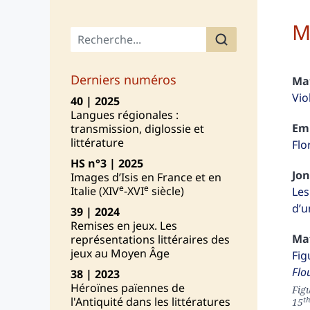
M
Menu principal
Derniers numéros
Ma
Vio
40 | 2025
Langues régionales :
Em
transmission, diglossie et
littérature
Flo
HS n°3 | 2025
Jo
Images d’Isis en France et en
e
e
Italie (XIV
-XVI
siècle)
Les
d’u
39 | 2024
Remises en jeux. Les
Ma
représentations littéraires des
jeux au Moyen Âge
Fig
Flo
38 | 2023
Héroïnes païennes de
Figu
t
l'Antiquité dans les littératures
15