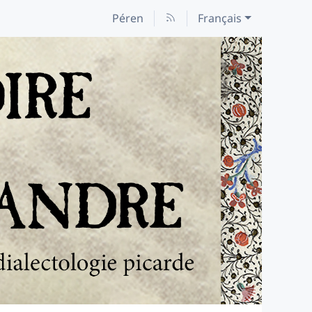
Péren
Français