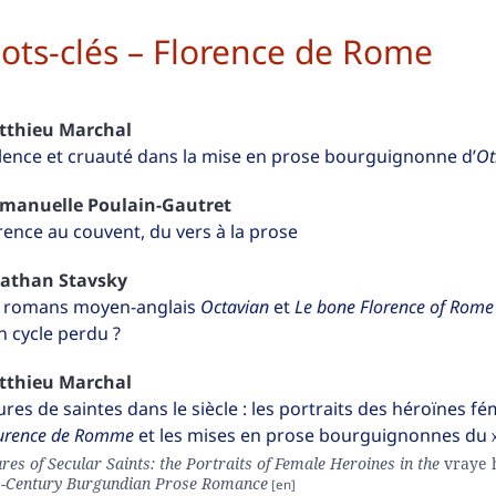
ots-clés – Florence de Rome
tthieu
Marchal
lence et cruauté dans la mise en prose bourguignonne d’
Ot
manuelle
Poulain-Gautret
rence au couvent, du vers à la prose
nathan
Stavsky
 romans moyen-anglais
Octavian
et
Le bone Florence of Rome
n cycle perdu ?
tthieu
Marchal
ures de saintes dans le siècle : les portraits des héroïnes f
urence de Romme
et les mises en prose bourguignonnes du
res of Secular Saints: the Portraits of Female Heroines in the
vraye 
h
-Century Burgundian Prose Romance