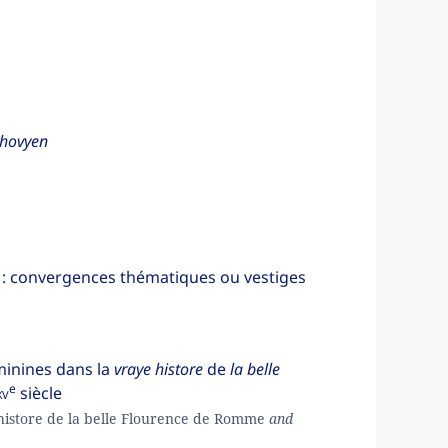
hovyen
: convergences thématiques ou vestiges
éminines dans la
vraye histore
de
la belle
e
xv
siècle
histore de la belle Flourence de Romme
and