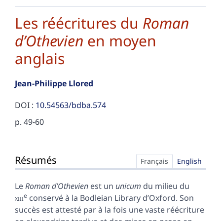
Les réécritures du
Roman
d’Othevien
en moyen
anglais
Jean-Philippe
Llored
DOI :
10.54563/bdba.574
p. 49-60
Résumés
Résumés
Index
Français
English
Texte
Notes
Le
Roman d’Othevien
est un
unicum
du milieu du
Citer cet article
e
xiii
conservé à la Bodleian Library d’Oxford. Son
Auteur
succès est attesté par à la fois une vaste réécriture