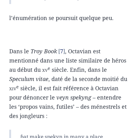
l’énumération se poursuit quelque peu.
Dans le
Troy Book
7
, Octavian est
mentionné dans une liste similaire de héros
e
au début du
xv
siècle. Enfin, dans le
Speculum vitae
, daté de la seconde moitié du
e
xiv
siècle, il est fait référence à Octavian
pour dénoncer le
veyn spekyng
– entendre
les ‘propos vains, futiles’ – des ménestrels et
des jongleurs :
ƥat make spekyn in many a place