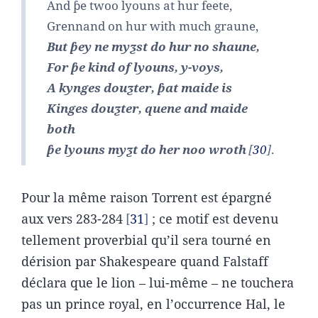
And ƥe twoo lyouns at hur feete,
Grennand on hur with much graune,
But ƥey ne myƺst do hur no shaune,
For ƥe kind of lyouns, y-voys,
A kynges douƺter, ƥat maide is
Kinges douƺter, quene and maide
both
ƥe lyouns myƺt do her noo wroth
30
.
Pour la même raison Torrent est épargné
aux vers 283-284
31
; ce motif est devenu
tellement proverbial qu’il sera tourné en
dérision par Shakespeare quand Falstaff
déclara que le lion – lui-même – ne touchera
pas un prince royal, en l’occurrence Hal, le