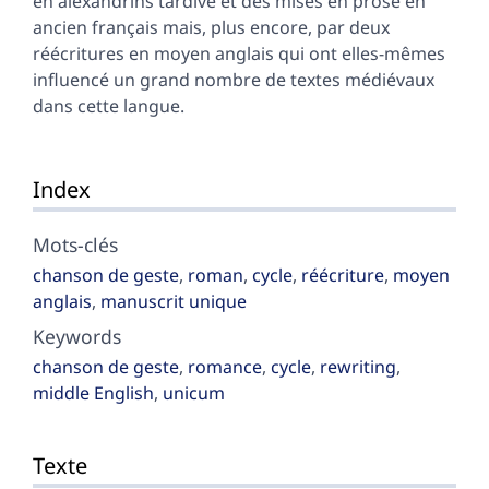
en alexandrins tardive et des mises en prose en
ancien français mais, plus encore, par deux
réécritures en moyen anglais qui ont elles-mêmes
influencé un grand nombre de textes médiévaux
dans cette langue.
Index
Mots-clés
chanson de geste
,
roman
,
cycle
,
réécriture
,
moyen
anglais
,
manuscrit unique
Keywords
chanson de geste
,
romance
,
cycle
,
rewriting
,
middle English
,
unicum
Texte