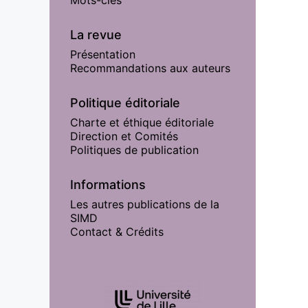
La revue
Présentation
Recommandations aux auteurs
Politique éditoriale
Charte et éthique éditoriale
Direction et Comités
Politiques de publication
Informations
Les autres publications de la
SIMD
Contact & Crédits
Affiliations/partenaires