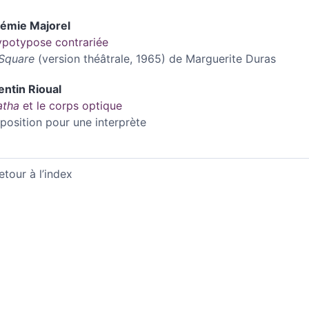
rémie
Majorel
ypotypose contrariée
Square
(version théâtrale, 1965) de Marguerite Duras
entin
Rioual
atha
et le corps optique
position pour une interprète
etour à l’index