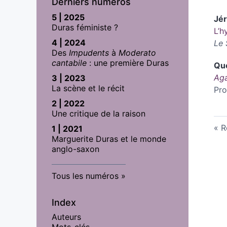
Derniers numéros
5 | 2025
Jé
Duras féministe ?
L’h
4 | 2024
Le 
Des
Impudents
à
Moderato
cantabile
: une première Duras
Qu
Ag
3 | 2023
La scène et le récit
Pro
2 | 2022
Une critique de la raison
R
1 | 2021
Marguerite Duras et le monde
anglo-saxon
Tous les numéros
Index
Auteurs
Mots-clés