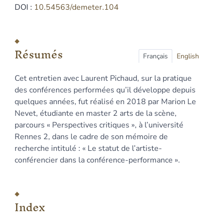
DOI :
10.54563/demeter.104
Résumés
Index
Résumés
Texte
Français
English
Notes
Cet entretien avec Laurent Pichaud, sur la pratique
Citer cet article
des conférences performées qu’il développe depuis
Auteur
quelques années, fut réalisé en 2018 par Marion Le
Nevet, étudiante en master 2 arts de la scène,
parcours « Perspectives critiques », à l’université
Rennes 2, dans le cadre de son mémoire de
recherche intitulé : « Le statut de l’artiste-
conférencier dans la conférence-performance ».
Index