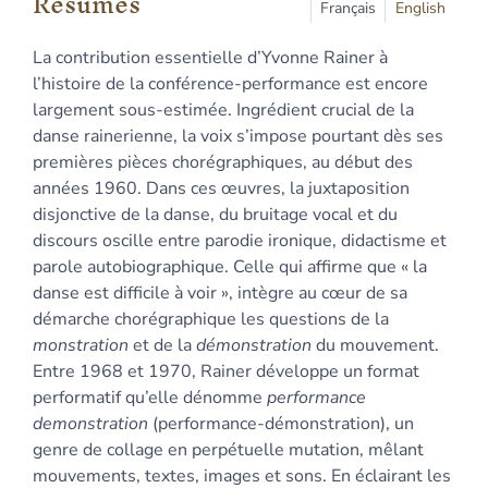
Résumés
Plan
Français
English
Texte
La contribution essentielle d’Yvonne Rainer à
Bibliographie
l’histoire de la conférence-performance est encore
Notes
largement sous-estimée. Ingrédient crucial de la
Citer cet article
danse rainerienne, la voix s’impose pourtant dès ses
Auteur
premières pièces chorégraphiques, au début des
années 1960. Dans ces œuvres, la juxtaposition
disjonctive de la danse, du bruitage vocal et du
discours oscille entre parodie ironique, didactisme et
parole autobiographique. Celle qui affirme que « la
danse est difficile à voir », intègre au cœur de sa
démarche chorégraphique les questions de la
monstration
et de la
démonstration
du mouvement.
Entre 1968 et 1970, Rainer développe un format
performatif qu’elle dénomme
performance
demonstration
(performance-démonstration), un
genre de collage en perpétuelle mutation, mêlant
mouvements, textes, images et sons. En éclairant les