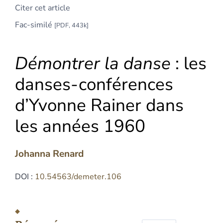
Citer cet article
Fac-similé
[PDF, 443k]
Démontrer la danse
: les
danses-conférences
d’Yvonne Rainer dans
les années 1960
Johanna
Renard
DOI :
10.54563/demeter.106
Résumés
Index