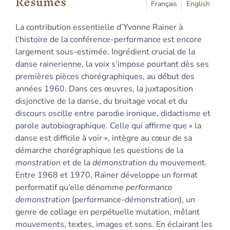
Résumés
Plan
Français
English
Texte
La contribution essentielle d’Yvonne Rainer à
Bibliographie
l’histoire de la conférence-performance est encore
Notes
largement sous-estimée. Ingrédient crucial de la
Citer cet article
danse rainerienne, la voix s’impose pourtant dès ses
Auteur
premières pièces chorégraphiques, au début des
années 1960. Dans ces œuvres, la juxtaposition
disjonctive de la danse, du bruitage vocal et du
discours oscille entre parodie ironique, didactisme et
parole autobiographique. Celle qui affirme que « la
danse est difficile à voir », intègre au cœur de sa
démarche chorégraphique les questions de la
monstration
et de la
démonstration
du mouvement.
Entre 1968 et 1970, Rainer développe un format
performatif qu’elle dénomme
performance
demonstration
(performance-démonstration), un
genre de collage en perpétuelle mutation, mêlant
mouvements, textes, images et sons. En éclairant les