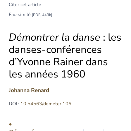
Citer cet article
Fac-similé
[PDF, 443k]
Démontrer la danse
: les
danses-conférences
d’Yvonne Rainer dans
les années 1960
Johanna
Renard
DOI :
10.54563/demeter.106
Résumés
Index