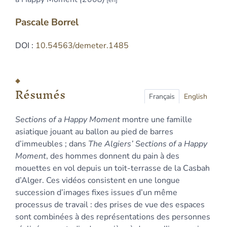
Pascale
Borrel
DOI :
10.54563/demeter.1485
Résumés
Index
Résumés
Plan
Français
English
Texte
Sections of a Happy Moment
montre une famille
Notes
asiatique jouant au ballon au pied de barres
Illustrations
d’immeubles ; dans
The Algiers’ Sections of a Happy
Citer cet article
Moment
, des hommes donnent du pain à des
Auteur
mouettes en vol depuis un toit-terrasse de la Casbah
d’Alger. Ces vidéos consistent en une longue
succession d’images fixes issues d’un même
processus de travail : des prises de vue des espaces
sont combinées à des représentations des personnes