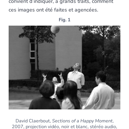
convient d’indiquer, à grands traits, comment
ces images ont été faites et agencées.
Fig. 1
David Claerbout,
Sections of a Happy Moment
,
2007, projection vidéo, noir et blanc, stéréo audio,