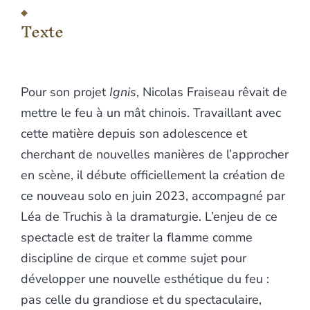
Texte
Bibliographie
Texte
Notes
Illustrations
Citer cet article
Auteurs
Pour son projet
Ignis
, Nicolas Fraiseau rêvait de
mettre le feu à un mât chinois. Travaillant avec
cette matière depuis son adolescence et
cherchant de nouvelles manières de l’approcher
en scène, il débute officiellement la création de
ce nouveau solo en juin 2023, accompagné par
Léa de Truchis à la dramaturgie. L’enjeu de ce
spectacle est de traiter la flamme comme
discipline de cirque et comme sujet pour
développer une nouvelle esthétique du feu :
pas celle du grandiose et du spectaculaire,