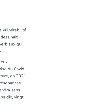
a vulnérabilité
 dessinait,
verbiaux qui
».
deux
rise du Covid-
lture, en 2021.
 résonances
rendra sans
ns dix, vingt,