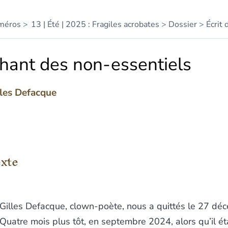
méros
13 | Été | 2025 : Fragiles acrobates
Dossier
Écrit 
hant des non-essentiels
lles
Defacque
te
tes
xte
er cet article
eur
Gilles Defacque, clown-poète, nous a quittés le 27 d
Quatre mois plus tôt, en septembre 2024, alors qu’il ét