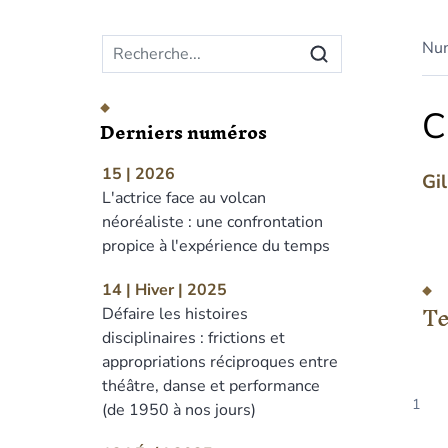
Menu principal
Nu
C
Derniers numéros
15 | 2026
Gi
L'actrice face au volcan
néoréaliste : une confrontation
propice à l'expérience du temps
Tex
14 | Hiver | 2025
No
Te
Défaire les histoires
Cit
disciplinaires : frictions et
Aut
appropriations réciproques entre
théâtre, danse et performance
(de 1950 à nos jours)