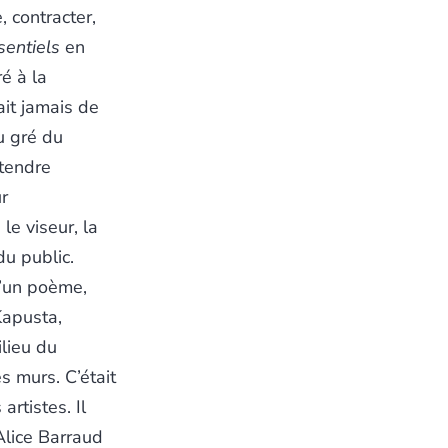
, contracter,
entiels
en
é à la
ait jamais de
au gré du
ntendre
r
le viseur, la
du public.
d’un poème,
 Kapusta,
ilieu du
es murs. C’était
artistes. Il
’Alice Barraud