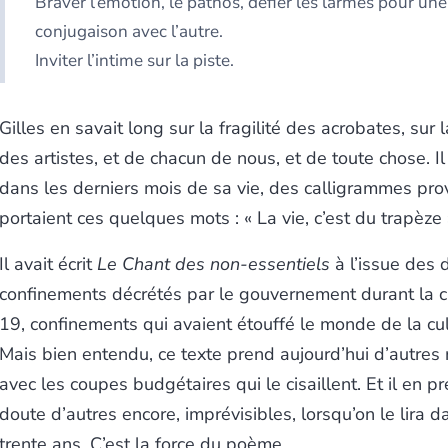
Braver l’émotion, le pathos, défier les larmes pour une
conjugaison avec l’autre.
Inviter l’intime sur la piste.
Gilles en savait long sur la fragilité des acrobates, sur l
des artistes, et de chacun de nous, et de toute chose. Il
dans les derniers mois de sa vie, des calligrammes pro
portaient ces quelques mots : « La vie, c’est du trapèze 
Il avait écrit
Le Chant des non-essentiels
à l’issue des 
confinements décrétés par le gouvernement durant la c
19, confinements qui avaient étouffé le monde de la cu
Mais bien entendu, ce texte prend aujourd’hui d’autres
avec les coupes budgétaires qui le cisaillent. Et il en p
doute d’autres encore, imprévisibles, lorsqu’on le lira da
trente ans. C’est la force du poème.