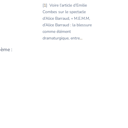
1
Voire l’article d’Emilie
Combes sur le spectacle
d’Alice Barraud, « M.E.M.M,
d’Alice Barraud : la blessure
comme élément
dramaturgique, entre
…
Poème :