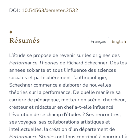
DOI :
10.54563/demeter.2532
Résumés
Index
Résumés
Plan
Français
English
Texte
L’étude se propose de revenir sur les origines des
Bibliographie
Performance Theories
de Richard Schechner. Dès les
Notes
années soixante et sous l’influence des sciences
Illustrations
sociales et particulièrement l’anthropologie,
Citer cet article
Schechner commence à élaborer de nouvelles
Auteur
théories sur la performance. De quelle manière sa
carrière de pédagogue, metteur en scène, chercheur,
créateur et rédacteur en chef a-t-elle influencé
l’évolution de ce champ d’études ? Ses rencontres,
ses voyages, ses collaborations artistiques et
intellectuelles, la création d’un département de
Performance Studies
ont tous contribué à nourrir et à