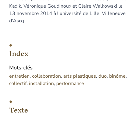
Citer cet article
Kadik, Véronique Goudinoux et Claire Walkowski le
Auteurs
13 novembre 2014 à l’université de Lille, Villeneuve
d’Ascq.
Index
Mots-clés
entretien
,
collaboration
,
arts plastiques
,
duo
,
binôme
,
collectif
,
installation
,
performance
Texte