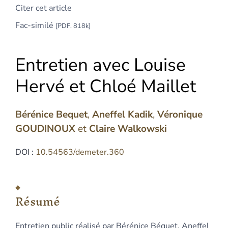
Citer cet article
Fac-similé
[PDF, 818k]
Entretien avec Louise
Hervé et Chloé Maillet
Bérénice
Bequet
,
Aneffel
Kadik
,
Véronique
GOUDINOUX
et
Claire
Walkowski
DOI :
10.54563/demeter.360
Résumé
Index
Résumé
Texte
Illustrations
Entretien public réalisé par Bérénice Béquet, Aneffel